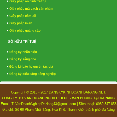
Giấy phép an ninh trật tự
Giấy phép mã vạch sản phẩm
Giấy phép cầm đồ
Giấy phép in ấn
Giấy phép quảng cáo
SỞ HỮU TRÍ TUỆ
Đăng ký nhãn hiệu
Đăng ký sáng chế
Đăng ký bảo hộ quyền tác giả
Đăng ký kiểu dáng công nghiệp
Copyright © 2013 - 2017 DANGKYKINHDOANHDANANG.NET.
CÔNG TY TƯ VẤN DOANH NGHIỆP BLUE - VĂN PHÒNG TẠI ĐÀ NẴNG
Email: TuVanDoanhNghiepDaNang43@gmail.com | Điện thoại: 0989 347 858
Địa chỉ: Số 66 Phạm Nhữ Tăng, Hoa Khê, Thanh Khê, thành phố Đà Nẵng