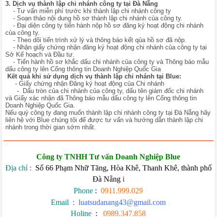
3. Dịch vụ thành lập chi nhánh công ty tại Đà Nẵng
- Tư vấn miễn phí trước khi thành lập chi nhánh công ty
- Soạn thảo nội dung hồ sơ thành lập chi nhánh của công ty.
- Đại diện công ty tiến hành nộp hồ sơ đăng ký hoạt động chi nhánh
của công ty.
- Theo dõi tiến trình xử lý và thông báo kết qủa hồ sơ đã nộp.
- Nhận giấy chứng nhận đăng ký hoạt động chi nhánh của công ty tại
Sở Kế hoạch và Đầu tư.
- Tiến hành hồ sơ khắc dấu chi nhánh của công ty và Thông báo mẫu
dấu công ty lên Cổng thông tin Doanh Nghiệp Quốc Gia
Kết quả khi sử dụng dịch vụ thành lập chi nhánh tại Blue:
- Giấy chứng nhận Đăng ký hoạt động của Chi nhánh
- Dấu tròn của chi nhánh của công ty, dấu tên giám đốc chi nhánh
và Giấy xác nhận đã Thông báo mẫu dấu công ty lên Cổng thông tin
Doanh Nghiệp Quốc Gia.
Nếu quý công ty đang muốn thành lập chi nhánh công ty tại Đà Nẵng hãy
liên hệ với Blue chúng tôi để được tư vấn và hướng dẫn thành lập chi
nhánh trong thời gian sớm nhất.
Công ty TNHH Tư vấn Doanh Nghiệp Blue
Địa chỉ
:
Số 66 Phạm Nhữ Tăng, Hòa Khê, Thanh Khê, thành phố
Đà Nẵng
i
Phone
:
0911.999.029
Email
:
luatsudanang43@gmail.com
Holine
:
0989.347.858