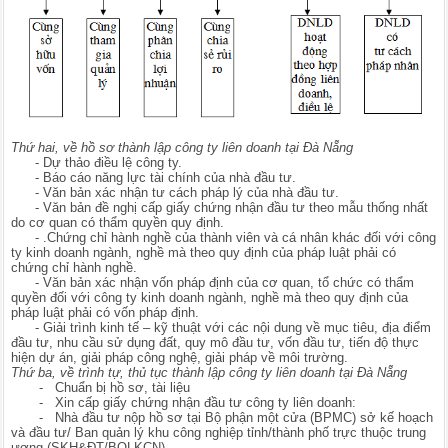
Thứ hai, về hồ sơ thành lập công ty liên doanh tại Đà Nẵng
- Dự thảo điều lệ công ty.
- Báo cáo năng lực tài chính của nhà đầu tư.
- Văn bản xác nhận tư cách pháp lý của nhà đầu tư.
- Văn bản đề nghị cấp giấy chứng nhận đầu tư theo mẫu thống nhất
do cơ quan có thẩm quyền quy định.
- .Chứng chỉ hành nghề của thành viên và cá nhân khác đối với công
ty kinh doanh ngành, nghề mà theo quy định của pháp luật phải có
chứng chỉ hành nghề.
- Văn bản xác nhận vốn pháp định của cơ quan, tổ chức có thẩm
quyền đối với công ty kinh doanh ngành, nghề mà theo quy định của
pháp luật phải có vốn pháp định.
- Giải trình kinh tế – kỹ thuật với các nội dung về mục tiêu, địa điểm
đầu tư, nhu cầu sử dụng đất, quy mô đầu tư, vốn đầu tư, tiến độ thực
hiện dự án, giải pháp công nghệ, giải pháp về môi trường.
Thứ ba, về trình tự, thủ tục thành lập công ty liên doanh tại Đà Nẵng
- Chuẩn bị hồ sơ, tài liệu
- Xin cấp giấy chứng nhận đầu tư công ty liên doanh:
- Nhà đầu tư nộp hồ sơ tại Bộ phận một cửa (BPMC) sở kế hoạch
và đầu tư/ Ban quản lý khu công nghiệp tỉnh/thành phố trực thuộc trung
ương (SKH&ĐT/BQLKCN).