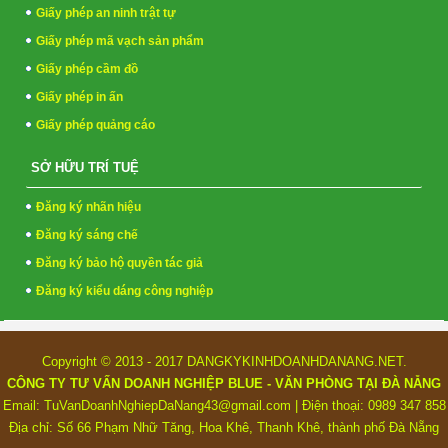
Giấy phép an ninh trật tự
Giấy phép mã vạch sản phẩm
Giấy phép cầm đồ
Giấy phép in ấn
Giấy phép quảng cáo
SỞ HỮU TRÍ TUỆ
Đăng ký nhãn hiệu
Đăng ký sáng chế
Đăng ký bảo hộ quyền tác giả
Đăng ký kiểu dáng công nghiệp
Copyright © 2013 - 2017 DANGKYKINHDOANHDANANG.NET.
CÔNG TY TƯ VẤN DOANH NGHIỆP BLUE - VĂN PHÒNG TẠI ĐÀ NẴNG
Email: TuVanDoanhNghiepDaNang43@gmail.com | Điện thoại: 0989 347 858
Địa chỉ: Số 66 Phạm Nhữ Tăng, Hoa Khê, Thanh Khê, thành phố Đà Nẵng