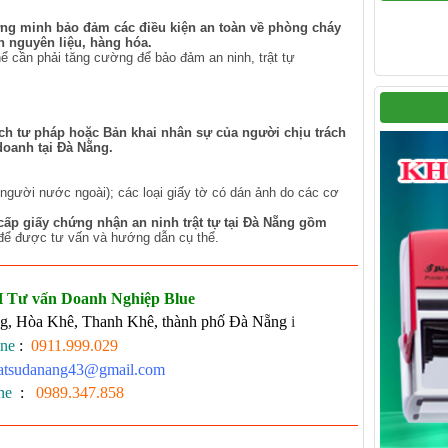
chứng minh bảo đảm các điều kiện an toàn về phòng cháy
n nguyên liệu, hàng hóa.
 cần phải tăng cường để bảo đảm an ninh, trật tự
lịch tư pháp hoặc Bản khai nhân sự của người chịu trách
doanh tại Đà Nẵng.
người nước ngoài); các loại giấy tờ có dán ảnh do các cơ
cấp giấy chứng nhận an ninh trật tự tại Đà Nẵng gồm
 để được tư vấn và hướng dẫn cụ thể.
 Tư vấn Doanh Nghiệp Blue
g, Hòa Khê, Thanh Khê, thành phố Đà Nẵng
i
ne
:
0911.999.029
atsudanang43@gmail.com
ne
:
0989.347.858