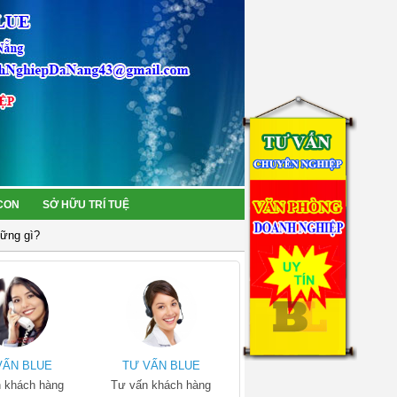
 CON
SỞ HỮU TRÍ TUỆ
hững gì?
VẤN BLUE
TƯ VẤN BLUE
 khách hàng
Tư vấn khách hàng