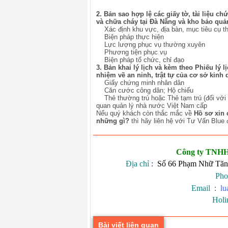
2. Bản sao hợp lệ các giấy tờ, tài liệu 
và chữa cháy tại Đà Nẵng và kho bảo quả
Xác định khu vực, địa bàn, mục tiêu cụ thể
Biện pháp thực hiện
Lực lượng phục vụ thường xuyên
Phương tiện phục vụ
Biện pháp tổ chức, chỉ đạo
3. Bản khai lý lịch và kèm theo Phiếu lý 
nhiệm về an ninh, trật tự của cơ sở kinh 
Giấy chứng minh nhân dân
Căn cước công dân; Hộ chiếu
Thẻ thường trú hoặc Thẻ tạm trú (đối với 
quan quản lý nhà nước Việt Nam cấp
Nếu quý khách còn thắc mắc về
Hồ sơ xin 
những gì?
thì hãy liên hệ với Tư Vấn Blue
Công ty TNHH
Địa chỉ
:
Số 66 Phạm Nhữ Tăn
Pho
Email
:
lu
Holi
Bài viết liên quan