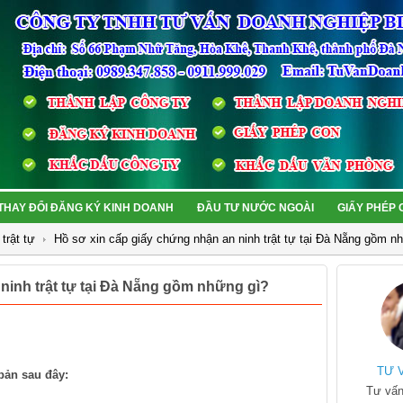
THAY ĐỔI ĐĂNG KÝ KINH DOANH
ĐẦU TƯ NƯỚC NGOÀI
GIẤY PHÉP
trật tự
Hồ sơ xin cấp giấy chứng nhận an ninh trật tự tại Đà Nẵng gồm n
ninh trật tự tại Đà Nẵng gồm những gì?
TƯ 
 bản sau đây:
Tư vấn