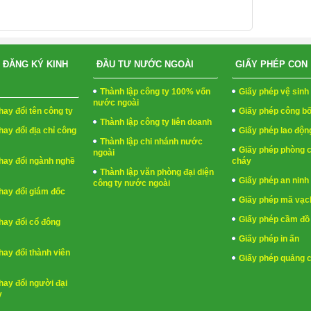
 ĐĂNG KÝ KINH
ĐẦU TƯ NƯỚC NGOÀI
GIẤY PHÉP CON
Thành lập công ty 100% vốn
Giấy phép vệ sin
nước ngoài
hay đổi tên công ty
Giấy phép công b
Thành lập công ty liên doanh
hay đổi địa chỉ công
Giấy phép lao độn
Thành lập chi nhánh nước
Giấy phép phòng 
ngoài
hay đổi ngành nghề
cháy
Thành lập văn phòng đại diện
Giấy phép an ninh 
công ty nước ngoài
hay đổi giám đốc
Giấy phép mã vạc
Giấy phép cầm đồ
hay đổi cổ đông
Giấy phép in ấn
hay đổi thành viên
Giấy phép quảng 
hay đổi người đại
y