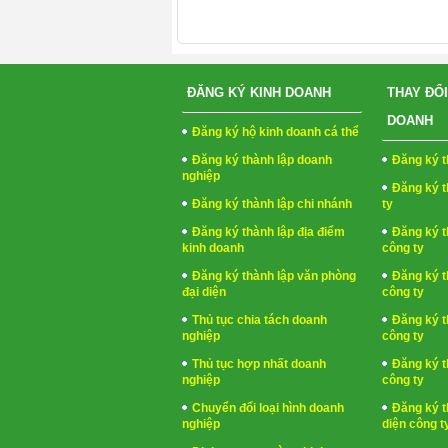
ĐĂNG KÝ KINH DOANH
THAY ĐỔI
DOANH
Đăng ký hộ kinh doanh cá thể
Đăng ký thành lập doanh
Đăng ký t
nghiệp
Đăng ký t
Đăng ký thành lập chi nhánh
ty
Đăng ký thành lập địa điểm
Đăng ký t
kinh doanh
công ty
Đăng ký thành lập văn phòng
Đăng ký t
đại diện
công ty
Thủ tục chia tách doanh
Đăng ký t
nghiệp
công ty
Thủ tục hợp nhất doanh
Đăng ký t
nghiệp
công ty
Chuyển đổi loại hình doanh
Đăng ký t
nghiệp
diện công t