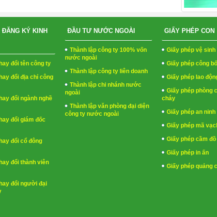
 ĐĂNG KÝ KINH
ĐẦU TƯ NƯỚC NGOÀI
GIẤY PHÉP CON
Thành lập công ty 100% vốn
Giấy phép vệ sin
nước ngoài
hay đổi tên công ty
Giấy phép công b
Thành lập công ty liên doanh
hay đổi địa chỉ công
Giấy phép lao độn
Thành lập chi nhánh nước
Giấy phép phòng 
ngoài
hay đổi ngành nghề
cháy
Thành lập văn phòng đại diện
Giấy phép an ninh 
công ty nước ngoài
hay đổi giám đốc
Giấy phép mã vạc
Giấy phép cầm đồ
hay đổi cổ đông
Giấy phép in ấn
hay đổi thành viên
Giấy phép quảng 
hay đổi người đại
y