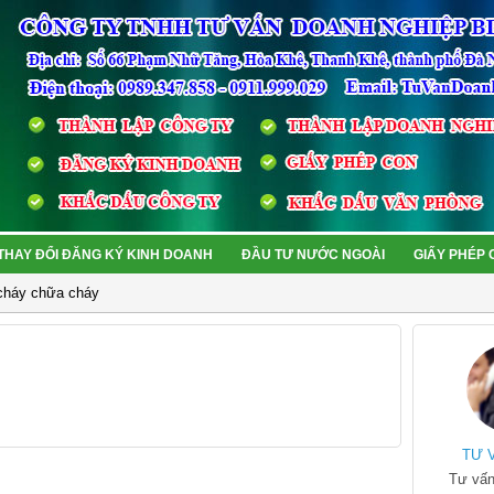
THAY ĐỔI ĐĂNG KÝ KINH DOANH
ĐẦU TƯ NƯỚC NGOÀI
GIẤY PHÉP
cháy chữa cháy
TƯ 
Tư vấn