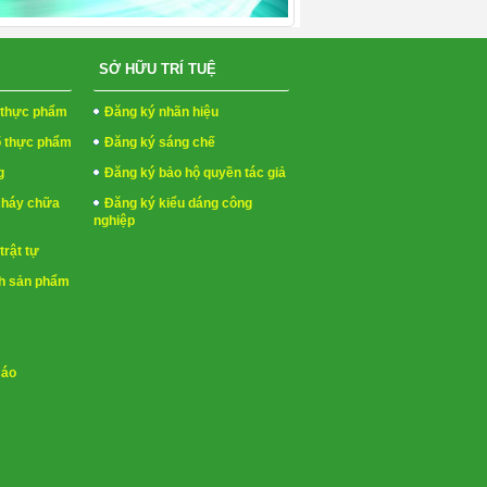
SỞ HỮU TRÍ TUỆ
h thực phẩm
Đăng ký nhãn hiệu
ố thực phẩm
Đăng ký sáng chế
g
Đăng ký bảo hộ quyền tác giả
cháy chữa
Đăng ký kiểu dáng công
nghiệp
trật tự
h sản phẩm
cáo