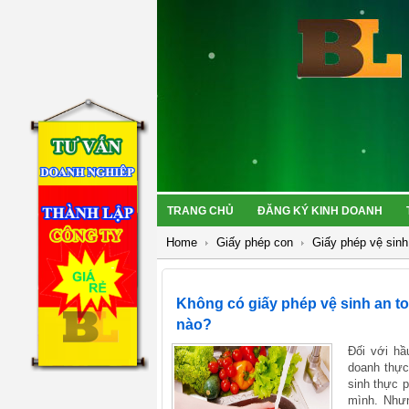
TRANG CHỦ
ĐĂNG KÝ KINH DOANH
Home
Giấy phép con
Giấy phép vệ sin
Không có giấy phép vệ sinh an to
nào?
Đối với hầ
doanh thực
sinh thực 
mình. Nhưn