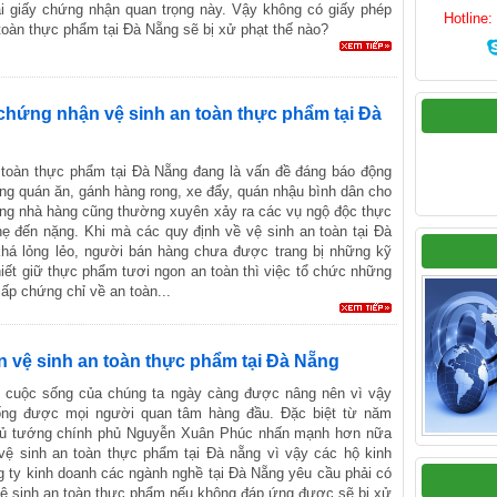
oại giấy chứng nhận quan trọng này. Vậy không có giấy phép
Hotline
toàn thực phẩm tại Đà Nẵng sẽ bị xử phạt thế nào?
 chứng nhận vệ sinh an toàn thực phẩm tại Đà
 toàn thực phẩm tại Đà Nẵng đang là vấn đề đáng báo động
ng quán ăn, gánh hàng rong, xe đẩy, quán nhậu bình dân cho
ng nhà hàng cũng thường xuyên xảy ra các vụ ngộ độc thực
ẹ đến nặng. Khi mà các quy định về vệ sinh an toàn tại Đà
há lỏng lẻo, người bán hàng chưa được trang bị những kỹ
iết giữ thực phẩm tươi ngon an toàn thì việc tổ chức những
ấp chứng chỉ về an toàn...
n vệ sinh an toàn thực phẩm tại Đà Nẵng
 cuộc sống của chúng ta ngày càng được nâng nên vì vậy
ống được mọi người quan tâm hàng đầu. Đặc biệt từ năm
hủ tướng chính phủ Nguyễn Xuân Phúc nhấn mạnh hơn nữa
vệ sinh an toàn thực phẩm tại Đà nẵng vì vậy các hộ kinh
g ty kinh doanh các ngành nghề tại Đà Nẵng yêu cầu phải có
vệ sinh an toàn thực phẩm nếu không đáp ứng được sẽ bị xử