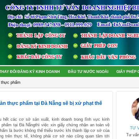
THAY ĐỔI ĐĂNG KÝ KINH DOANH
ĐẦU TƯ NƯỚC NGOÀI
GIẤY PHÉP
h thực phẩm
àn thực phẩm tại Đà Nẵng sẽ bị xử phạt thế
u hết các cơ sở sản xuất, kinh doanh trong lĩnh vực kinh
 phẩm tại Đà Nẵngthì việc xin giấy chứng nhận an toàn vệ
TƯ 
phẩm là bước không thể thiếu trước khi thành lập cơ sở của
Tư vấn
g trên thực tế, không phải cơ sở nào cũng quan tâm tới