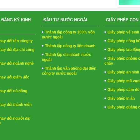
 ĐĂNG KÝ KINH
ĐẦU TƯ NƯỚC NGOÀI
GIẤY PHÉP CON
Thành lập công ty 100% vốn
Giấy phép vệ sin
nước ngoài
hay đổi tên công ty
Giấy phép công b
Thành lập công ty liên doanh
hay đổi địa chỉ công
Giấy phép lao độn
Thành lập chi nhánh nước
Giấy phép phòng 
ngoài
hay đổi ngành nghề
cháy
Thành lập văn phòng đại diện
Giấy phép an ninh 
công ty nước ngoài
hay đổi giám đốc
Giấy phép mã vạc
Giấy phép cầm đồ
hay đổi cổ đông
Giấy phép in ấn
hay đổi thành viên
Giấy phép quảng 
hay đổi người đại
y