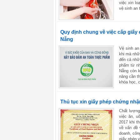
việc xin l
vệ sinh an 
Quy định chung về việc cấp giấy
Nẵng
Vệ sinh an
khi mà nhữ
đến cả nhữ
phẩm từ nh
Nẵng còn k
năng cần th
khóa học, c
Thủ tục xin giấy phép chứng nhậ
Chất lượng
việc ăn, u
2017 khi t
về vấn đề 
doanh, côn
giấy phép 