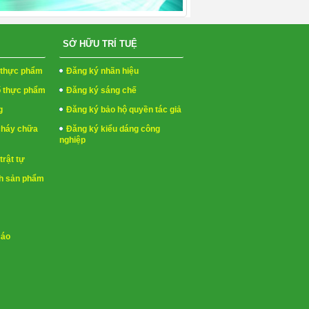
SỞ HỮU TRÍ TUỆ
h thực phẩm
Đăng ký nhãn hiệu
ố thực phẩm
Đăng ký sáng chế
g
Đăng ký bảo hộ quyền tác giả
cháy chữa
Đăng ký kiểu dáng công
nghiệp
trật tự
h sản phẩm
cáo