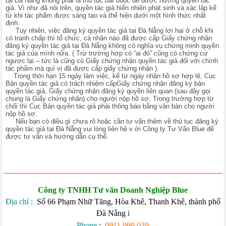
tại Đà Nẵng không phải là thủ tục bắt buộc để được hưởng quyền tác
giả. Vì như đã nói trên, quyền tác giả hiển nhiên phát sinh và xác lập kể
từ khi tác phẩm được sáng tạo và thể hiện dưới một hình thức nhất
định.
Tuy nhiên, việc đăng ký quyền tác giả tại Đà Nẵng lợi hại ở chỗ khi
có tranh chấp thì tổ chức, cá nhân nào đã được cấp Giấy chứng nhận
đăng ký quyền tác giả tại Đà Nẵng không có nghĩa vụ chứng minh quyền
tác giả của mình nữa. ( Trừ trường hợp có “ai đó” cũng có chứng cứ
ngược lại – tức là cũng có Giấy chứng nhận quyền tác giả đối với chính
tác phẩm mà quí vị đã được cấp giấy chứng nhận ).
Trong thời hạn 15 ngày làm việc, kể từ ngày nhận hồ sơ hợp lệ, Cục
Bản quyền tác giả có trách nhiệm cấpGiấy chứng nhận đăng ký bản
quyền tác giả, Giấy chứng nhận đăng ký quyền liên quan (sau đây gọi
chung là Giấy chứng nhận) cho người nộp hồ sơ. Trong trường hợp từ
chối thì Cục Bản quyền tác giả phải thông báo bằng văn bản cho người
nộp hồ sơ.
Nếu bạn có điều gì chưa rõ hoặc cần tư vấn thêm về thủ tục đăng ký
quyền tác giả tại Đà Nẵng vui lòng liên hệ v ới Công ty Tư Vấn Blue để
được tư vấn và hướng dẫn cụ thể.
Công ty TNHH Tư vấn Doanh Nghiệp Blue
Địa chỉ
:
Số 66 Phạm Nhữ Tăng, Hòa Khê, Thanh Khê, thành phố
Đà Nẵng
i
Phone
:
0911.999.029