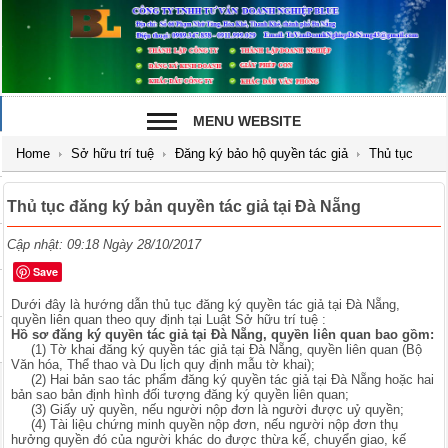
MENU WEBSITE
Home
Sở hữu trí tuệ
Đăng ký bảo hộ quyền tác giả
Thủ tục
đăng ký bản quyền tác giả tại Đà Nẵng
Thủ tục đăng ký bản quyền tác giả tại Đà Nẵng
Cập nhật: 09:18 Ngày 28/10/2017
Save
Dưới đây là hướng dẫn thủ tục đăng ký quyền tác giả tại Đà Nẵng,
quyền liên quan theo quy định tại Luật Sở hữu trí tuệ :
Hồ sơ đăng ký quyền tác giả tại Đà Nẵng, quyền liên quan bao gồm:
(1) Tờ khai đăng ký quyền tác giả tại Đà Nẵng, quyền liên quan (Bộ
Văn hóa, Thể thao và Du lịch quy định mẫu tờ khai);
(2) Hai bản sao tác phẩm đăng ký quyền tác giả tại Đà Nẵng hoặc hai
bản sao bản định hình đối tượng đăng ký quyền liên quan;
(3) Giấy uỷ quyền, nếu người nộp đơn là người được uỷ quyền;
(4) Tài liệu chứng minh quyền nộp đơn, nếu người nộp đơn thụ
hưởng quyền đó của người khác do được thừa kế, chuyển giao, kế