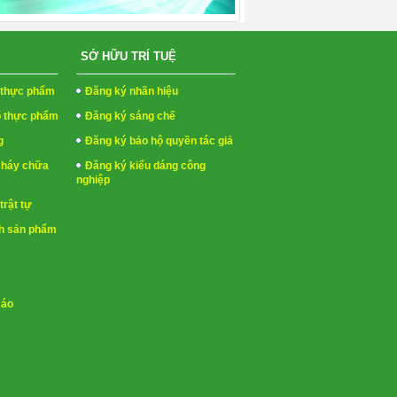
SỞ HỮU TRÍ TUỆ
h thực phẩm
Đăng ký nhãn hiệu
ố thực phẩm
Đăng ký sáng chế
g
Đăng ký bảo hộ quyền tác giả
cháy chữa
Đăng ký kiểu dáng công
nghiệp
trật tự
h sản phẩm
cáo