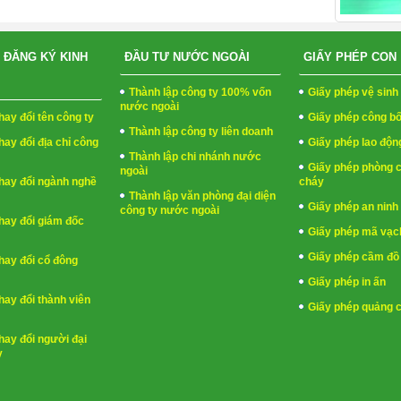
 ĐĂNG KÝ KINH
ĐẦU TƯ NƯỚC NGOÀI
GIẤY PHÉP CON
Thành lập công ty 100% vốn
Giấy phép vệ sin
nước ngoài
hay đổi tên công ty
Giấy phép công b
Thành lập công ty liên doanh
hay đổi địa chỉ công
Giấy phép lao độn
Thành lập chi nhánh nước
Giấy phép phòng 
ngoài
hay đổi ngành nghề
cháy
Thành lập văn phòng đại diện
Giấy phép an ninh 
công ty nước ngoài
hay đổi giám đốc
Giấy phép mã vạc
Giấy phép cầm đồ
hay đổi cổ đông
Giấy phép in ấn
hay đổi thành viên
Giấy phép quảng 
hay đổi người đại
y