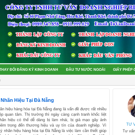
THAY ĐỔI ĐĂNG KÝ KINH DOANH
ĐẦU TƯ NƯỚC NGOÀI
GIẤY PHÉP
u
 Nhãn Hiệu Tại Đà Nẵng
ãn hiệu hàng hóa tại Đà Nẵng đang là vấn đề được rất nhiều
ệp quan tâm. Thị trường thì ngày càng cạnh tranh khốc liệt
nhãn hiệu có thể dễ dàng bị làm nhái, bị giả mạo gây ảnh
TƯ 
êm trọng đến thương hiệu và uy tín của doanh nghiệp. Vì
ý nhãn hiệu hàng hóa tại Đà Nẵng là việc làm cần thiết giúp
Tư vấn