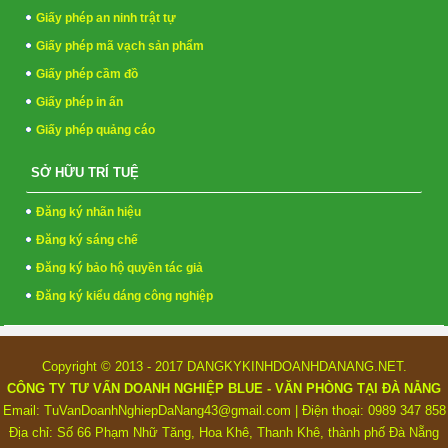
Giấy phép an ninh trật tự
Giấy phép mã vạch sản phẩm
Giấy phép cầm đồ
Giấy phép in ấn
Giấy phép quảng cáo
SỞ HỮU TRÍ TUỆ
Đăng ký nhãn hiệu
Đăng ký sáng chế
Đăng ký bảo hộ quyền tác giả
Đăng ký kiểu dáng công nghiệp
Copyright © 2013 - 2017 DANGKYKINHDOANHDANANG.NET.
CÔNG TY TƯ VẤN DOANH NGHIỆP BLUE - VĂN PHÒNG TẠI ĐÀ NẴNG
Email: TuVanDoanhNghiepDaNang43@gmail.com | Điện thoại: 0989 347 858
Địa chỉ: Số 66 Phạm Nhữ Tăng, Hoa Khê, Thanh Khê, thành phố Đà Nẵng