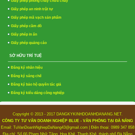
Giấy phép phòng cháy chữa cháy
Giấy phép an ninh trật tự
Giấy phép mã vạch sản phẩm
Giấy phép cầm đồ
Giấy phép in ấn
Giấy phép quảng cáo
SỞ HỮU TRÍ TUỆ
Đăng ký nhãn hiệu
Đăng ký sáng chế
Đăng ký bảo hộ quyền tác giả
Đăng ký kiểu dáng công nghiệp
Copyright © 2013 - 2017 DANGKYKINHDOANHDANANG.NET.
CÔNG TY TƯ VẤN DOANH NGHIỆP BLUE - VĂN PHÒNG TẠI ĐÀ NẴNG
Email: TuVanDoanhNghiepDaNang43@gmail.com | Điện thoại: 0989 347 858
Địa chỉ: Số 66 Phạm Nhữ Tăng, Hoa Khê, Thanh Khê, thành phố Đà Nẵng